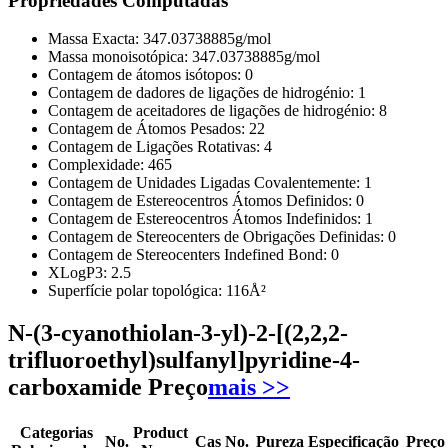
Propriedades Computadas
Massa Exacta:
347.03738885g/mol
Massa monoisotópica:
347.03738885g/mol
Contagem de átomos isótopos:
0
Contagem de dadores de ligações de hidrogénio:
1
Contagem de aceitadores de ligações de hidrogénio:
8
Contagem de Átomos Pesados:
22
Contagem de Ligações Rotativas:
4
Complexidade:
465
Contagem de Unidades Ligadas Covalentemente:
1
Contagem de Estereocentros Átomos Definidos:
0
Contagem de Estereocentros Átomos Indefinidos:
1
Contagem de Stereocenters de Obrigações Definidas:
0
Contagem de Stereocenters Indefined Bond:
0
XLogP3:
2.5
Superfície polar topológica:
116Å²
N-(3-cyanothiolan-3-yl)-2-[(2,2,2-
trifluoroethyl)sulfanyl]pyridine-4-
carboxamide Preço
mais >>
Categorias
Product
No.
Cas No.
Pureza
Especificação
Preço