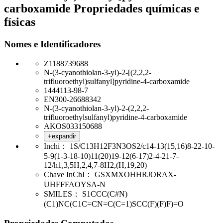
carboxamide Propriedades químicas e
físicas
Nomes e Identificadores
Z1188739688
N-(3-cyanothiolan-3-yl)-2-[(2,2,2-
trifluoroethyl)sulfanyl]pyridine-4-carboxamide
1444113-98-7
EN300-26688342
N-(3-cyanothiolan-3-yl)-2-(2,2,2-
trifluoroethylsulfanyl)pyridine-4-carboxamide
AKOS033150688
+expandir
Inchi：
1S/C13H12F3N3OS2/c14-13(15,16)8-22-10-
5-9(1-3-18-10)11(20)19-12(6-17)2-4-21-7-
12/h1,3,5H,2,4,7-8H2,(H,19,20)
Chave InChI：
GSXMXOHHRJORAX-
UHFFFAOYSA-N
SMILES：
S1CCC(C#N)
(C1)NC(C1C=CN=C(C=1)SCC(F)(F)F)=O