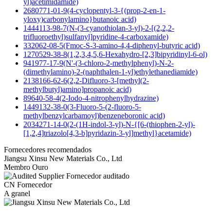
yl)acetimidamide)
2680771-01-9(4-cyclopentyl-3-{(prop-2-en-1-
yloxy)carbonylamino}butanoic acid)
1444113-98-7(N-(3-cyanothiolan-3-yl)-2-[(2,2,2-
trifluoroethyl)sulfanyl]pyridine-4-carboxamide)
332062-08-5(Fmoc-S-3-amino-4,4-diphenyl-butyric acid)
1270529-38-8(1,2,3,4,5,6-Hexahydro-[2,3]bipyridinyl-6-ol)
941977-17-9(N'-(3-chloro-2-methylphenyl)-N-2-
(dimethylamino)-2-(naphthalen-1-yl)ethylethanediamide)
2138166-62-6(2,2-Difluoro-3-[methyl(2-
methylbutyl)amino]propanoic acid)
89640-58-4(2-Iodo-4-nitrophenylhydrazine)
1449132-38-0(3-Fluoro-5-(2-fluoro-5-
methylbenzylcarbamoyl)benzeneboronic acid)
2034271-14-0(2-(1H-indol-3-yl)-N-{[6-(thiophen-2-yl)-
[1,2,4]triazolo[4,3-b]pyridazin-3-yl]methyl}acetamide)
Fornecedores recomendados
Jiangsu Xinsu New Materials Co., Ltd
Membro Ouro
Fornecedor auditado
CN Fornecedor
A granel