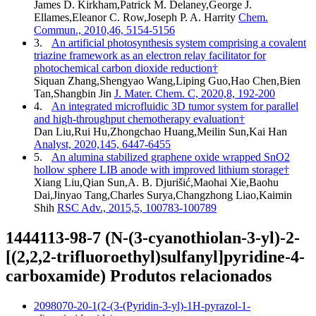
James D. Kirkham,Patrick M. Delaney,George J.
Ellames,Eleanor C. Row,Joseph P. A. Harrity
Chem.
Commun., 2010,46, 5154-5156
3.
An artificial photosynthesis system comprising a covalent
triazine framework as an electron relay facilitator for
photochemical carbon dioxide reduction†
Siquan Zhang,Shengyao Wang,Liping Guo,Hao Chen,Bien
Tan,Shangbin Jin
J. Mater. Chem. C, 2020,8, 192-200
4.
An integrated microfluidic 3D tumor system for parallel
and high-throughput chemotherapy evaluation†
Dan Liu,Rui Hu,Zhongchao Huang,Meilin Sun,Kai Han
Analyst, 2020,145, 6447-6455
5.
An alumina stabilized graphene oxide wrapped SnO2
hollow sphere LIB anode with improved lithium storage†
Xiang Liu,Qian Sun,A. B. Djurišić,Maohai Xie,Baohu
Dai,Jinyao Tang,Charles Surya,Changzhong Liao,Kaimin
Shih
RSC Adv., 2015,5, 100783-100789
1444113-98-7 (N-(3-cyanothiolan-3-yl)-2-
[(2,2,2-trifluoroethyl)sulfanyl]pyridine-4-
carboxamide) Produtos relacionados
2098070-20-1(2-(3-(Pyridin-3-yl)-1H-pyrazol-1-