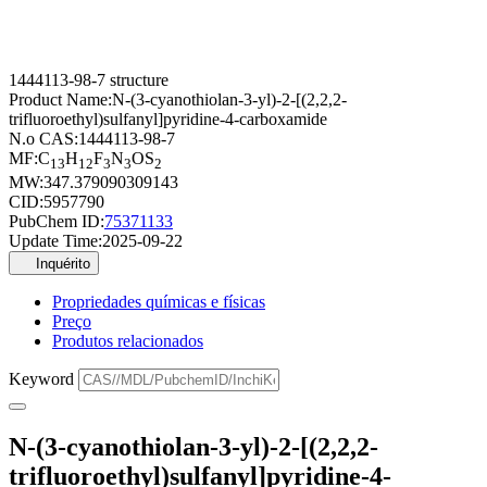
1444113-98-7 structure
Product Name:
N-(3-cyanothiolan-3-yl)-2-[(2,2,2-
trifluoroethyl)sulfanyl]pyridine-4-carboxamide
N.o CAS:
1444113-98-7
MF:
C
H
F
N
OS
13
12
3
3
2
MW:
347.379090309143
CID:
5957790
PubChem ID:
75371133
Update Time:
2025-09-22
Inquérito
Propriedades químicas e físicas
Preço
Produtos relacionados
Keyword
N-(3-cyanothiolan-3-yl)-2-[(2,2,2-
trifluoroethyl)sulfanyl]pyridine-4-