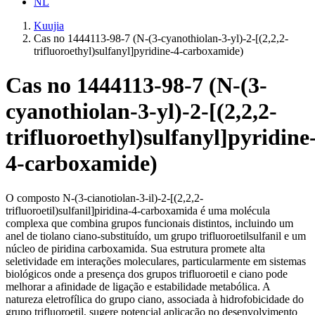
NL
Kuujia
Cas no 1444113-98-7 (N-(3-cyanothiolan-3-yl)-2-[(2,2,2-
trifluoroethyl)sulfanyl]pyridine-4-carboxamide)
Cas no 1444113-98-7 (N-(3-
cyanothiolan-3-yl)-2-[(2,2,2-
trifluoroethyl)sulfanyl]pyridine
4-carboxamide)
O composto N-(3-cianotiolan-3-il)-2-[(2,2,2-
trifluoroetil)sulfanil]piridina-4-carboxamida é uma molécula
complexa que combina grupos funcionais distintos, incluindo um
anel de tiolano ciano-substituído, um grupo trifluoroetilsulfanil e um
núcleo de piridina carboxamida. Sua estrutura promete alta
seletividade em interações moleculares, particularmente em sistemas
biológicos onde a presença dos grupos trifluoroetil e ciano pode
melhorar a afinidade de ligação e estabilidade metabólica. A
natureza eletrofílica do grupo ciano, associada à hidrofobicidade do
grupo trifluoroetil, sugere potencial aplicação no desenvolvimento