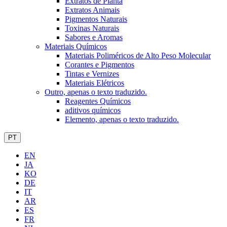
Extratos de Planta
Extratos Animais
Pigmentos Naturais
Toxinas Naturais
Sabores e Aromas
Materiais Químicos
Materiais Poliméricos de Alto Peso Molecular
Corantes e Pigmentos
Tintas e Vernizes
Materiais Elétricos
Outro, apenas o texto traduzido.
Reagentes Químicos
aditivos químicos
Elemento, apenas o texto traduzido.
PT
EN
JA
KO
DE
IT
AR
ES
FR