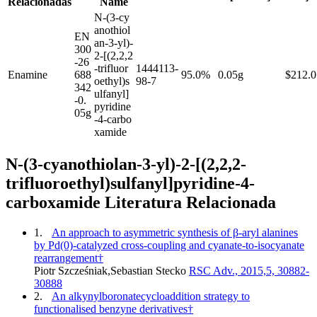
Relacionadas
Name
N-(3-cy
anothiol
EN
an-3-yl)-
300
2-[(2,2,2
-26
-trifluor
1444113-
Enamine
688
95.0%
0.05g
$212.0
oethyl)s
98-7
342
ulfanyl]
-0.
pyridine
05g
-4-carbo
xamide
N-(3-cyanothiolan-3-yl)-2-[(2,2,2-
trifluoroethyl)sulfanyl]pyridine-4-
carboxamide Literatura Relacionada
1.
An approach to asymmetric synthesis of β-aryl alanines
by Pd(0)-catalyzed cross-coupling and cyanate-to-isocyanate
rearrangement†
Piotr Szcześniak,Sebastian Stecko
RSC Adv., 2015,5, 30882-
30888
2.
An alkynylboronatecycloaddition strategy to
functionalised benzyne derivatives†