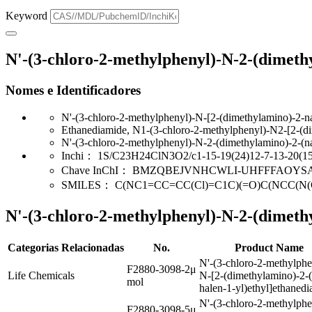
Keyword
N'-(3-chloro-2-methylphenyl)-N-2-(dimethy
Nomes e Identificadores
N'-(3-chloro-2-methylphenyl)-N-[2-(dimethylamino)-2-n
Ethanediamide, N1-(3-chloro-2-methylphenyl)-N2-[2-(di
N'-(3-chloro-2-methylphenyl)-N-2-(dimethylamino)-2-(n
Inchi：
1S/C23H24ClN3O2/c1-15-19(24)12-7-13-20(15)2
Chave InChI：
BMZQBEJVNHCWLI-UHFFFAOYS
SMILES：
C(NC1=CC=CC(Cl)=C1C)(=O)C(NCC(N
N'-(3-chloro-2-methylphenyl)-N-2-(dimeth
Categorias Relacionadas
No.
Product Name
N'-(3-chloro-2-methylphe
F2880-3098-2μ
Life Chemicals
N-[2-(dimethylamino)-2-
mol
halen-1-yl)ethyl]ethaned
N'-(3-chloro-2-methylphe
F2880-3098-5μ