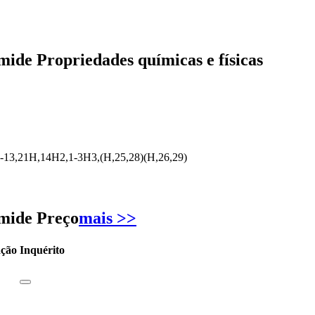
ide Propriedades químicas e físicas
4-13,21H,14H2,1-3H3,(H,25,28)(H,26,29)
amide Preço
mais >>
ação
Inquérito