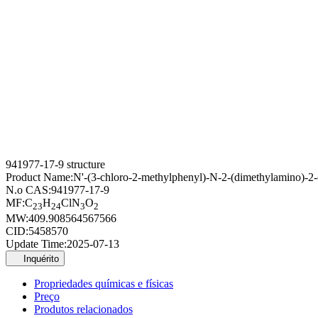
941977-17-9 structure
Product Name:
N'-(3-chloro-2-methylphenyl)-N-2-(dimethylamino)-2-
N.o CAS:
941977-17-9
MF:
C
H
ClN
O
23
24
3
2
MW:
409.908564567566
CID:
5458570
Update Time:
2025-07-13
Inquérito
Propriedades químicas e físicas
Preço
Produtos relacionados