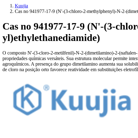
Kuujia
Cas no 941977-17-9 (N'-(3-chloro-2-methylphenyl)-N-2-(dimet
Cas no 941977-17-9 (N'-(3-chlo
yl)ethylethanediamide)
O composto N'-(3-cloro-2-metilfenil)-N-2-(dimetilamino)-2-(naftalen
propriedades químicas versáteis. Sua estrutura molecular permite inte
agroquímicos. A presença do grupo dimetilamino aumenta sua solubilid
de cloro na posição orto favorece reatividade em substituições eletrofí