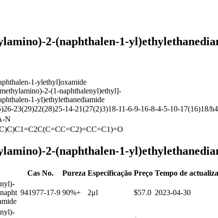
lamino)-2-(naphthalen-1-yl)ethylethanediam
aphthalen-1-ylethyl]oxamide
methylamino)-2-(1-naphthalenyl)ethyl]-
aphthalen-1-yl)ethylethanediamide
6-23(29)22(28)25-14-21(27(2)3)18-11-6-9-16-8-4-5-10-17(16)18/h
A-N
(C)C)C1=C2C(C=CC=C2)=CC=C1)=O
ylamino)-2-(naphthalen-1-yl)ethylethanedi
Cas No.
Pureza
Especificação
Preço
Tempo de actualiz
nyl)-
(napht
941977-17-9
90%+
2μl
$57.0
2023-04-30
iamide
nyl)-