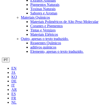
Extratos Animais
Pigmentos Naturais
Toxinas Naturais
Sabores e Aromas
Materiais Químicos
Materiais Poliméricos de Alto Peso Molecular
Corantes e Pigmentos
Tintas e Vernizes
Materiais Elétricos
Outro, apenas o texto traduzido.
Reagentes Químicos
aditivos químicos
Elemento, apenas o texto traduzido.
PT
EN
JA
KO
DE
IT
AR
ES
FR
NL