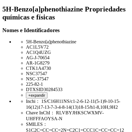
5H-Benzo[a]phenothiazine Propriedades
químicas e físicas
Nomes e Identificadores
5H-Benzo[a]phenothiazine
AC1L5V72
AC1Q4UZG
AG-J-70654
AR-1G8279
CTK1A4730
NSC37547
NSC-37547
225-82-1
DTXSID30284533
+expandir
Inchi：
1S/C16H11NS/c1-2-6-12-11(5-1)9-10-15-
16(12)17-13-7-3-4-8-14(13)18-15/h1-8,10H,9H2
Chave InChI：
RLVBYJHKSCWXMV-
UHFFFAOYSA-N
SMILES：
S1C2C=CC=CC=2N=C2C1=CCC1C=CC=CC=12