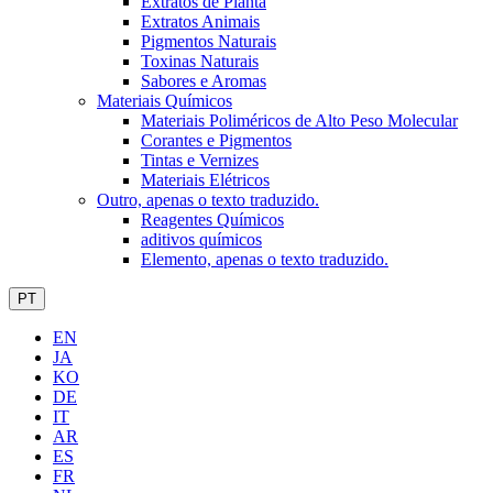
Extratos de Planta
Extratos Animais
Pigmentos Naturais
Toxinas Naturais
Sabores e Aromas
Materiais Químicos
Materiais Poliméricos de Alto Peso Molecular
Corantes e Pigmentos
Tintas e Vernizes
Materiais Elétricos
Outro, apenas o texto traduzido.
Reagentes Químicos
aditivos químicos
Elemento, apenas o texto traduzido.
PT
EN
JA
KO
DE
IT
AR
ES
FR