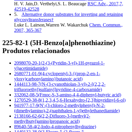
H. V. Jain,D. Verthelyi,S. L. Beaucage
RSC Adv., 2017,7,
42519-42528
5.
Alternative donor substrates for inverting and retaining
glycosyltransferases†
Luke L. Lairson,Warren W. Wakarchuk
Chem. Commun.,
2007, 365-367
225-82-1 (5H-Benzo[a]phenothiazine)
Produtos relacionados
2098070-20-1(2-(3-(Pyridin-3-yl)-1H-pyrazol-1-
yl)acetimidamide)
2680771-01-9(4-cyclopentyl-3-{(prop-2-en-1-
yloxy)carbonylamino}butanoic acid)
1444113-98-7(N-(3-cyanothiolan-3-yl)-2-[(2,2,2-
trifluoroethyl)sulfanyl]pyridine-4-carboxamide)
332062-08-5(Fmoc-S-3-amino-4,4-diphenyl-butyric acid)
1270529-38-8(1,2,3,4,5,6-Hexahydro-[2,3]bipyridinyl-6-ol)
941977-17-9(N'-(3-chloro-2-methylphenyl)-N-2-
(dimethylamino)-2-(naphthalen-1-yl)ethylethanediamide)
2138166-62-6(2,2-Difluoro-3-[methyl(2-
methylbutyl)amino]propanoic acid)
89640-58-4(2-Iodo-4-nitrophenylhydrazine)
1449132-38-0(3-Fluoro-5-(2-fluoro-5-