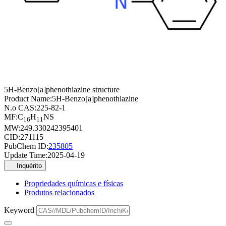
5H-Benzo[a]phenothiazine structure
Product Name:
5H-Benzo[a]phenothiazine
N.o CAS:
225-82-1
MF:
C
H
NS
16
11
MW:
249.330242395401
CID:
271115
PubChem ID:
235805
Update Time:
2025-04-19
Inquérito
Propriedades químicas e físicas
Produtos relacionados
Keyword