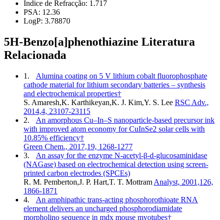
Índice de Refracção:
1.717
PSA:
12.36
LogP:
3.78870
5H-Benzo[a]phenothiazine Literatura
Relacionada
1.
Alumina coating on 5 V lithium cobalt fluorophosphate
cathode material for lithium secondary batteries – synthesis
and electrochemical properties†
S. Amaresh,K. Karthikeyan,K. J. Kim,Y. S. Lee
RSC Adv.,
2014,4, 23107-23115
2.
An amorphous Cu–In–S nanoparticle-based precursor ink
with improved atom economy for CuInSe2 solar cells with
10.85% efficiency†
Green Chem., 2017,19, 1268-1277
3.
An assay for the enzyme N-acetyl-β-d-glucosaminidase
(NAGase) based on electrochemical detection using screen-
printed carbon electrodes (SPCEs)
R. M. Pemberton,J. P. Hart,T. T. Mottram
Analyst, 2001,126,
1866-1871
4.
An amphipathic trans-acting phosphorothioate RNA
element delivers an uncharged phosphorodiamidate
morpholino sequence in mdx mouse myotubes†