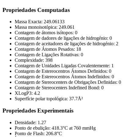
Propriedades Computadas
Massa Exacta:
249.06133
Massa monoisotópica:
249.061
Contagem de átomos isótopos:
0
Contagem de dadores de ligações de hidrogénio:
0
Contagem de aceitadores de ligações de hidrogénio:
2
Contagem de Átomos Pesados:
18
Contagem de Ligações Rotativas:
0
Complexidade:
398
Contagem de Unidades Ligadas Covalentemente:
1
Contagem de Estereocentros Átomos Definidos:
0
Contagem de Estereocentros Átomos Indefinidos:
0
Contagem de Stereocenters de Obrigações Definidas:
0
Contagem de Stereocenters Indefined Bond:
0
XLogP3:
4.2
Superfície polar topológica:
37.7Å²
Propriedades Experimentais
Densidade:
1.27
Ponto de ebulição:
418.3°C at 760 mmHg
Ponto de Flash:
206.8°C