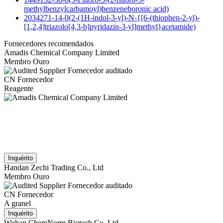
methylbenzylcarbamoyl)benzeneboronic acid)
2034271-14-0(2-(1H-indol-3-yl)-N-{[6-(thiophen-2-yl)-
[1,2,4]triazolo[4,3-b]pyridazin-3-yl]methyl}acetamide)
Fornecedores recomendados
Amadis Chemical Company Limited
Membro Ouro
Fornecedor auditado
CN Fornecedor
Reagente
Inquérito
Handan Zechi Trading Co., Ltd
Membro Ouro
Fornecedor auditado
CN Fornecedor
A granel
Inquérito
Wuhan ChemNorm Biotech Co.,Ltd.