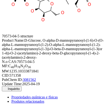
70573-04-5 structure
Product Name:
D-Glucose, O-alpha-D-mannopyranosyl-(1-6)-O-(O-
alpha-L-mannopyranosyl-(1-2)-O-alpha-L-mannopyranosyl-(1-2)-
alpha-L-mannopyranosyl-(1-3))-O-beta-D-mannopyranosyl-(1-3(or
1-4))-O-2-(acetylamino)-2-deoxy-beta-D-glucopyranosyl-(1-4)-2-
(acetylamino)-2-deoxy-
N.o CAS:
70573-04-5
MF:
C
H
N
O
46
78
2
36
MW:
1235.10333871841
CID:
571358
PubChem ID:
3081562
Update Time:
2025-04-19
Inquérito
Propriedades químicas e físicas
Produtos relacionados