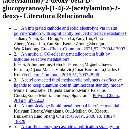
(acetylamino)-2-deoxy-beta-D-
glucopyranosyl-(1-4)-2-(acetylamino)-2-
deoxy- Literatura Relacionada
1.
An integrated cathode and solid electrolyte via in situ
polymerization with significantly reduced interface resistance†
Jialiang Yuan,Ran Dong,Yuan Li,Yang Liu,Zhuo
Zheng,Yuxia Liu,Yan Sun,Benhe Zhong,Zhenguo
Wu,Xiaodong Guo
Chem. Commun., 2021,57, 13004-13007
2.
An artificial CO-releasing metalloprotein built by
histidine-selective metallation†
Inês S. Albuquerque,Hélia F. Jeremias,Miguel Chaves-
Ferreira,Dijana Matak-Vinkovic,Omar Boutureira,Carlos C.
Romão
Chem. Commun., 2015,51, 3993-3996
3.
Acetyl protected thiol methacrylic polymers as effective
ligands to keep quantum dots in luminescent standby mode†
Marta Liras,Isabel Quijada-Garrido,Marta Palacios-
Cuesta,Sonia Muñoz-Durieux,Olga García
Polym. Chem.,
2014,5, 433-442
4.
An anti-leakage liquid metal thermal interface material
Kaiyuan Huang,Wangkang Qiu,Meilian Ou,Xiaorui
Liu,Zenan Liao,Sheng Chu
RSC Adv., 2020,10, 18824-
18829
5.
An artificial enzyme cascade amplification strategy for