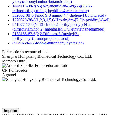
yloxy)carbonylamino}butanoic acid)
1444113-98-7(N-(3-cyanothiolan-3-yl)-2-[(2,2,2-
trifluoroethyl)sulfanyl]pyridine-4-carboxamide)
332062-08-5(Fmoc-S-3-amino-4,4-diphenyl-butyric acid)
1270529-38-8(1,2,3,4,5,6-Hexahydro-[2,3]bipyridinyl-6-ol)
941977-17-9(N'-(3-chloro-2-methylphenyl)-N-2-
(dimethylamino)-2-(naphthalen-1-yl)ethylethanediamide)
2138166-62-6(2,2-Difluoro-3-[methyl(2-
methylbutyl)amino]propanoic acid)
89640-58-4(2-Iodo-4-nitrophenylhydrazine)
Fornecedores recomendados
Shanghai Hongxiang Biomedical Technology Co., Ltd.
Membro Ouro
Fornecedor auditado
CN Fornecedor
A granel
Inquérito