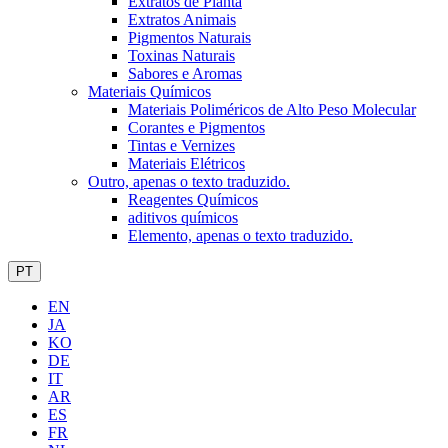
Extratos de Planta
Extratos Animais
Pigmentos Naturais
Toxinas Naturais
Sabores e Aromas
Materiais Químicos
Materiais Poliméricos de Alto Peso Molecular
Corantes e Pigmentos
Tintas e Vernizes
Materiais Elétricos
Outro, apenas o texto traduzido.
Reagentes Químicos
aditivos químicos
Elemento, apenas o texto traduzido.
PT
EN
JA
KO
DE
IT
AR
ES
FR