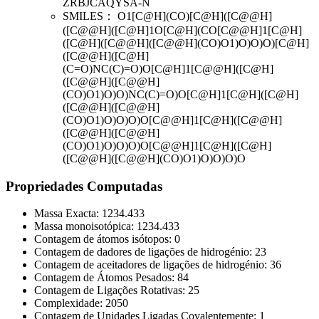
ZRBJCAQYSA-N
SMILES：
O1[C@H](CO)[C@H]([C@@H]
([C@@H]([C@H]1O[C@H](CO[C@@H]1[C@H]
([C@H]([C@@H]([C@@H](CO)O1)O)O)O)[C@H]
([C@@H]([C@H]
(C=O)NC(C)=O)O[C@H]1[C@@H]([C@H]
([C@@H]([C@@H]
(CO)O1)O)O)NC(C)=O)O[C@H]1[C@H]([C@H]
([C@@H]([C@@H]
(CO)O1)O)O)O)O[C@@H]1[C@H]([C@@H]
([C@@H]([C@@H]
(CO)O1)O)O)O)O[C@@H]1[C@H]([C@H]
([C@@H]([C@@H](CO)O1)O)O)O)O
Propriedades Computadas
Massa Exacta:
1234.433
Massa monoisotópica:
1234.433
Contagem de átomos isótopos:
0
Contagem de dadores de ligações de hidrogénio:
23
Contagem de aceitadores de ligações de hidrogénio:
36
Contagem de Átomos Pesados:
84
Contagem de Ligações Rotativas:
25
Complexidade:
2050
Contagem de Unidades Ligadas Covalentemente:
1