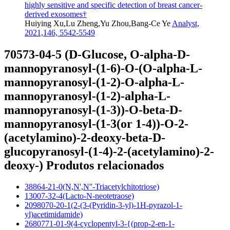
highly sensitive and specific detection of breast cancer-
derived exosomes†
Huiying Xu,Lu Zheng,Yu Zhou,Bang-Ce Ye
Analyst,
2021,146, 5542-5549
70573-04-5 (D-Glucose, O-alpha-D-
mannopyranosyl-(1-6)-O-(O-alpha-L-
mannopyranosyl-(1-2)-O-alpha-L-
mannopyranosyl-(1-2)-alpha-L-
mannopyranosyl-(1-3))-O-beta-D-
mannopyranosyl-(1-3(or 1-4))-O-2-
(acetylamino)-2-deoxy-beta-D-
glucopyranosyl-(1-4)-2-(acetylamino)-2-
deoxy-) Produtos relacionados
38864-21-0(N,N',N''-Triacetylchitotriose)
13007-32-4(Lacto-N-neotetraose)
2098070-20-1(2-(3-(Pyridin-3-yl)-1H-pyrazol-1-
yl)acetimidamide)
2680771-01-9(4-cyclopentyl-3-{(prop-2-en-1-