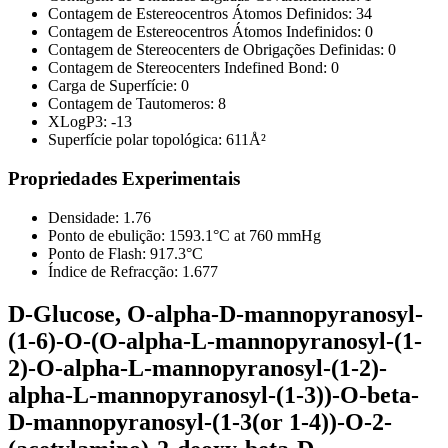
Contagem de Estereocentros Átomos Definidos:
34
Contagem de Estereocentros Átomos Indefinidos:
0
Contagem de Stereocenters de Obrigações Definidas:
0
Contagem de Stereocenters Indefined Bond:
0
Carga de Superfície:
0
Contagem de Tautomeros:
8
XLogP3:
-13
Superfície polar topológica:
611Å²
Propriedades Experimentais
Densidade:
1.76
Ponto de ebulição:
1593.1°C at 760 mmHg
Ponto de Flash:
917.3°C
Índice de Refracção:
1.677
D-Glucose, O-alpha-D-mannopyranosyl-
(1-6)-O-(O-alpha-L-mannopyranosyl-(1-
2)-O-alpha-L-mannopyranosyl-(1-2)-
alpha-L-mannopyranosyl-(1-3))-O-beta-
D-mannopyranosyl-(1-3(or 1-4))-O-2-