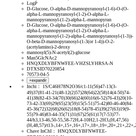
LogP
D-Glucose, O-alpha-D-mannopyranosyl-(1-6)-O-(O-
alpha-L-mannopyranosyl-(1-2)-O-alpha-L-
mannopyranosyl-(1-2)-alpha-L-mannopyran
D-Glucose, O-alpha-D-mannopyranosyl-(1-6)-O-(O-
alpha-L-mannopyranosyl-(1-2)-O-alpha-L-
mannopyranosyl-(1-2)-alpha-L-mannopyranosyl-(1-3))-
O-beta-D-mannopyranosyl-(1-3(or 1-4))-O-2-
(acetylamino)-2-deoxy
mannosyl(5)-N-acetyl(2)-glucose
Man5GlcNAc2
HNQXDLYBFNWFEE-VHZSLYHRSA-N
DTXSID70220854
70573-04-5
+expandir
Inchi：
1S/C46H78N2O36/c1-11(56)47-13(3-
49)37(81-41-21(48-12(2)57)28(64)22(58)14(4-50)74-
41)38(82-43-34(70)30(66)24(60)16(6-52)76-43)20(10-
73-42-33(69)29(65)23(59)15(5-51)75-42)80-46-40(84-
45-36(72)32(68)26(62)18(8-54)78-45)39(27(63)19(9-
55)79-46)83-44-35(71)31(67)25(61)17(7-53)77-
44/h3,13-46,50-55,58-72H,4-10H2,1-2H3,(H,47,56)
(H,48,57)/t13-,14+,15+,16+,17+,18+,19+,20+,21+,22+,2
Chave InChI：
HNQXDLYBFNWFEE-